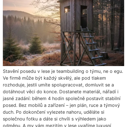
Stavění posedu v lese je teambuilding o týmu, ne o egu.
Ve firmě může být každý skvělý, ale pod tlakem
rozhoduje, jestli umíte spolupracovat, domluvit se a
dotáhnout věci do konce. Dostanete materiál, nářadí i
jasné zadání: během 4 hodin společně postavit stabilní
posed. Bez mobilů a zařízení – jen plán, ruce a týmový
duch. Po dokončení vylezete nahoru, uděláte si
společnou fotku a dáte si chvíli s výhledem jako
odměnu. A my vám mezitím v lese uvaříme luxusní