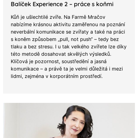
Balíček Experience 2 – práce s koňmi
Kůň je ušlechtilé zvíře. Na Farmě Mračov
nabízíme krásnou aktivitu zaměřenou na poznání
neverbální komunikace se zvířaty a také na práci
s koněm způsobem „pull, not push“ – tedy bez
tlaku a bez stresu. I u tak velkého zvířete lze díky
této metodě dosahovat skvělých výsledků.
Klíčová je pozornost, soustředění a jasná
komunikace – a právě ta je velmi důležitá i mezi
lidmi, zejména v korporátním prostředí.